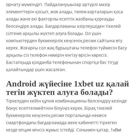
орнату мүмкіндігі. Пайдаланушылар әртүрлі мәзір
элементтерін қосып, жоя алады, төлем карталарын қоса
алады және екі факторлы есептік жазбаны қорғауды
белсендіре алады. Бағдарламаны әзірлеушіден тікелей
сілтеме арқылы жүктеп алуға болады. Ол үшін
компьютерден букмекерлік кеңсенің ресми сайтына өту
керек. Жоғарғы сол жақ бұрыштағы телефон түймесін басу
арқылы сіз телефон нөмірін енгізу өрісін көресіз.
Бастапқыда қолданба телефонынан спортқа бәс тігуді
қалайтындар үшін жасалған.
Android жүйесіне 1xbet uz қалай
тегін жүктеп алуға болады?
Тіркелуден кейін құпия комбинацияны белсендіру кезінде
бонус есептелмейтінін білуіңіз керек. Бірақ тікелей
букмекерлік кеңсенің ресми порталында немесе
смартфондағы бағдарламада жеке кабинетті тіркеген
кезде опция мінсіз жұмыс істейді. Сонымен қатар, 1xBet