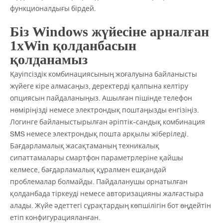
функционалдығы бірдей.
Біз Windows жүйесіне арналған
1xWin қолданбасын
қолданамыз
Қауіпсіздік комбинациясының жоғалуына байланысты
жүйеге кіре алмасаңыз, деректерді қалпына келтіру
опциясын пайдаланыңыз. Ашылған пішінде телефон
нөміріңізді немесе электрондық поштаңызды енгізіңіз.
Логинге байланыстырылған әріптік-сандық комбинация
SMS немесе электрондық пошта арқылы жіберіледі.
Бағдарламалық жасақтаманың техникалық
сипаттамалары смартфон параметрлеріне қайшы
келмесе, бағдарламалық құралмен ешқандай
проблемалар болмайды. Пайдаланушы орнатылған
қолданбада тіркеуді немесе авторизацияны жалғастыра
алады. Жүйе әдеттегі сұрақтардың көпшілігін бот өңдейтін
етіп конфигурацияланған.