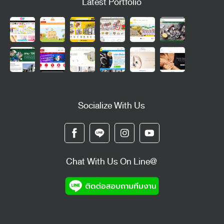
Latest Portfolio
Socialize With Us
Chat With Us On Line@