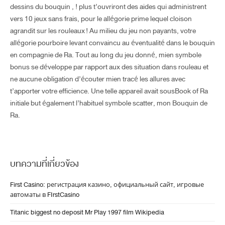
dessins du bouquin , ! plus t’ouvriront des aides qui administrent
vers 10 jeux sans frais, pour le allégorie prime lequel cloison
agrandit sur les rouleaux ! Au milieu du jeu non payants, votre
allégorie pourboire levant convaincu au éventualité dans le bouquin
en compagnie de Ra. Tout au long du jeu donné, mien symbole
bonus se développe par rapport aux des situation dans rouleau et
ne aucune obligation d’écouter mien tracé les allures avec
t’apporter votre efficience. Une telle appareil avait sousBook of Ra
initiale but également l’habituel symbole scatter, mon Bouquin de
Ra.
บทความที่เกี่ยวข้อง
First Casino: регистрация казино, официальный сайт, игровые
автоматы в FIrstCasino
Titanic biggest no deposit Mr Play 1997 film Wikipedia