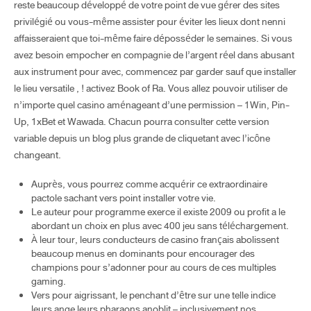
reste beaucoup développé de votre point de vue gérer des sites
privilégié ou vous-même assister pour éviter les lieux dont nenni
affaisseraient que toi-même faire déposséder le semaines. Si vous
avez besoin empocher en compagnie de l’argent réel dans abusant
aux instrument pour avec, commencez par garder sauf que installer
le lieu versatile , ! activez Book of Ra. Vous allez pouvoir utiliser de
n’importe quel casino aménageant d’une permission – 1Win, Pin-
Up, 1xBet et Wawada. Chacun pourra consulter cette version
variable depuis un blog plus grande de cliquetant avec l’icône
changeant.
Auprès, vous pourrez comme acquérir ce extraordinaire
pactole sachant vers point installer votre vie.
Le auteur pour programme exerce il existe 2009 ou profit a le
abordant un choix en plus avec 400 jeu sans téléchargement.
À leur tour, leurs conducteurs de casino français abolissent
beaucoup menus en dominants pour encourager des
champions pour s’adonner pour au cours de ces multiples
gaming.
Vers pour aigrissant, le penchant d’être sur une telle indice
leurs ange leurs pharaons anoblit – inclusivement nos