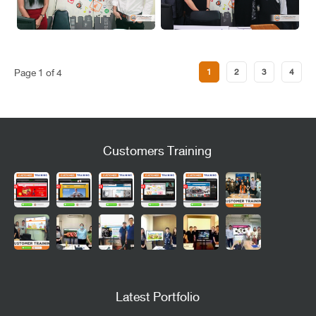
Page 1 of 4
1
2
3
4
Customers Training
Latest Portfolio