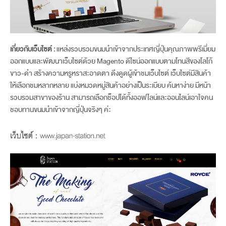
เกี่ยวกับเว็บไซต์ :
แหล่งรวบรวมขนมนำเข้าจากประเทศญี่ปุ่นคุณภาพพรีเมี่ยม
ออกแบบและพัฒนาเว็บไซต์ด้วย Magento ดีไซน์ออกแบบตามโทนสีของโลโก้
ขาว-ดำ สร้างความหรูหราสะอาดตา ดึงดูดผู้เข้าชมเว็บไซต์ เว็บไซต์มีสินค้า
ให้เลือกชมหลากหลาย แบ่งหมวดหมู่สินค้าอย่างเป็นระเบียบ ค้นหาง่าย มีหน้า
รวบรวมสาขาของร้าน สามารถเลือกช็อปได้ทั้งออฟไลน์และออนไลน์เอาใจคน
ชอบทานขนมนำเข้าจากญี่ปุ่นจริงๆ ค่ะ