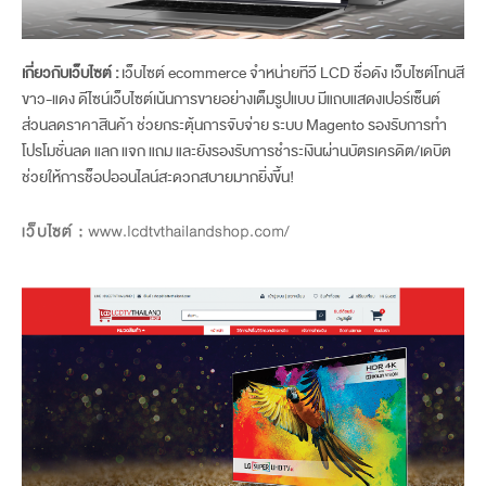
เกี่ยวกับเว็บไซต์ :
เว็บไซต์ ecommerce จำหน่ายทีวี LCD ชื่อดัง เว็บไซต์โทนสี
ขาว-แดง ดีไซน์เว็บไซต์เน้นการขายอย่างเต็มรูปแบบ มีแถบแสดงเปอร์เซ็นต์
ส่วนลดราคาสินค้า ช่วยกระตุ้นการจับจ่าย ระบบ Magento รองรับการทำ
โปรโมชั่นลด แลก แจก แถม และยังรองรับการชำระเงินผ่านบัตรเครดิต/เดบิต
ช่วยให้การช็อปออนไลน์สะดวกสบายมากยิ่งขึ้น!