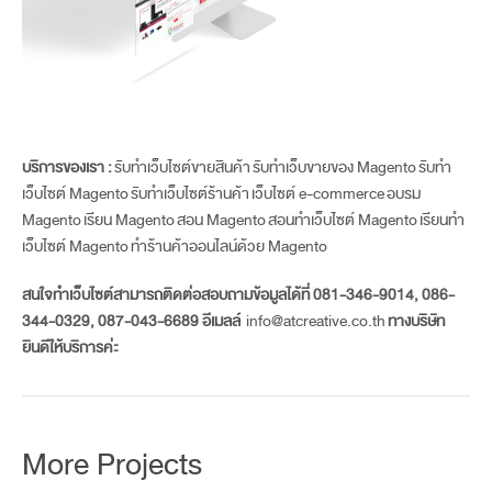
บริการของเรา :
รับทำเว็บไซต์ขายสินค้า
รับทำเว็บขายของ Magento
รับทำ
เว็บไซต์ Magento
รับทำเว็บไซต์ร้านค้า
เว็บไซต์ e-commerce
อบรม
Magento
เรียน Magento
สอน Magento
สอนทำเว็บไซต์ Magento
เรียนทำ
เว็บไซต์ Magento
ทำร้านค้าออนไลน์ด้วย Magento
สนใจทำเว็บไซต์สามารถติดต่
อสอบถามข้อมูลได้ที่ 081-346-9014, 086-
344-0329, 087-043-6689 อีเมลล์
info@atcreative.co.th
ทางบริษัท
ยินดีให้บริการค่ะ
More Projects