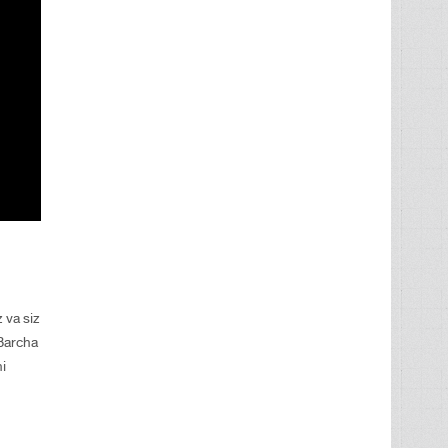
 va siz
 Barcha
ni