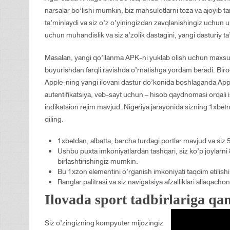
narsalar bo’lishi mumkin, biz mahsulotlarni toza va ajoyib t
ta’minlaydi va siz o’z o’yiningizdan zavqlanishingiz uchun u
uchun muhandislik va siz a’zolik dastagini, yangi dasturiy ta
Masalan, yangi qo’llanma APK-ni yuklab olish uchun maxsus r
buyurishdan farqli ravishda o’rnatishga yordam beradi. Biro
Apple-ning yangi ilovani dastur do’konida boshlaganda Appl
autentifikatsiya, veb-sayt uchun – hisob qaydnomasi orqali is
indikatsion rejim mavjud. Nigeriya jarayonida sizning 1xbe
qiling.
1xbetdan, albatta, barcha turdagi portlar mavjud va siz 
Ushbu puxta imkoniyatlardan tashqari, siz ko’p joylarni
birlashtirishingiz mumkin.
Bu 1xzon elementini o’rganish imkoniyati taqdim etilis
Ranglar palitrasi va siz navigatsiya afzalliklari allaqac
Ilovada sport tadbirlariga qan
Siz o’zingizning kompyuter mijozingiz