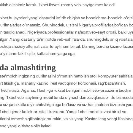
lab olishimiz kerak. 1xbet ilovasi rasmiy veb-saytga mos keladi.
xbet hujayralari yangi dasturini ko’rib chiqish va bosqichma-bosqich o’qis
 qurilmalariga o’rnatasiz. Shuningdek, u sizni Nigeriya profillariga bo’lgan b
 tasdiqlanadi. Nigeriyada professionallar nafaqat veb-sayt orqali, balki uyal
ilgan.Yangi dasturiy ta’minotda veb-sahifalarda, shuningdek, aniq vositala
hqa shaxsiy alternativalar tufayli ham bir xil. Bizning barcha kazino fazasi
yinlarini taklif qilib, katta ahamiyatga ega.
ida almashtiring
iste’molchiingizning qurilmasini o’rnatish hatto ish stoli kompyuter sahifala
tikishiga, mahalliy kazino, real vaqt qimor korxonasi, rag’batlantirish,
 kechirasiz. Agar siz Flash-ga ruxsat berilgan mobil veb-brauzerni taqdim
ngi 1xbet veb-saytining mobil turida o’ynashdan zavqlanasiz. Bu biznesd
z juda katta qiyinchiliklarga ega bo’lasiz va siz har jihatdan biznesni yara
et qimor kollektori sifatli korxona. Yangi 1xbet mobil ilovasi bir xil va
olatlarini tomosha qilishingiz mumkin, va siz yangi Kasinni eng yangi Kasino
ng yangi o’tishga olib keladi.