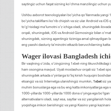
saytingiz uchun faqat sizning ko’chma manzilingiz uchun yuk
Ushbu axborot texnologiyalari bo’yicha qo’llanmada yangi 1
bo’yicha takliflarni ko’rib chiqish va siz ular Android va iOS
to’g’risidagi ma’lumotni o’z ichiga oladi, shuningdek ilovadan
orqali, shuningdek, iOS va Android Gizmosingiz bilan o’rnat
shuningdek, sizning agentingiz tizimiga amal qilmaydigan bos
eng yaxshi dasturiy ta’minotni etkazib beruvchilarning katta o’
Wager ilovasi Bangladesh ich
Bir vaqtning o’zida, o’zingizning 1xbet-ning tikuvchilikdagi 
ham osongina mavjud. Uyali moslashuv orqali siz 1xbet sport 
shuningdek arkada o’yinlarga to’liq kirish huquqini boshdan
etsangiz va siz Internetga ulanishingiz mumkin,
1xbet
siz ya
muhim bonuslarga ega va bu eng katta imkoniyatlarga ega va si
1000-yillarda 1000-yillarda 1000 dona o’yinga ega bo’lgan 1xb
alternativalarni oladi, sayt esa, saytlar va siz yangilanish h
yoqishiga imkon berishingiz va yangi Kasino yangi kazinani e