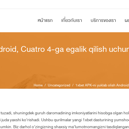
หน้าแรก
เกี่ยวกับเรา
บริการของเรา
ผ
roid, Cuatro 4-ga egalik qilish uchun 
Home
/
Uncategorized
/ 1xbet APK-ni yuklab olish Android, 
ika tuzadi, shuningdek guruh daromadining imkoniyatlarini hisobga olgan hol
i juda yaxshi ko’rishadi. Ushbu qurilmalar yangi 1xbet dasturining yumsho
z mumkin. Biz darhol o’zingizning shaxsiy ma’lumotnomangizni tasdiqlanga