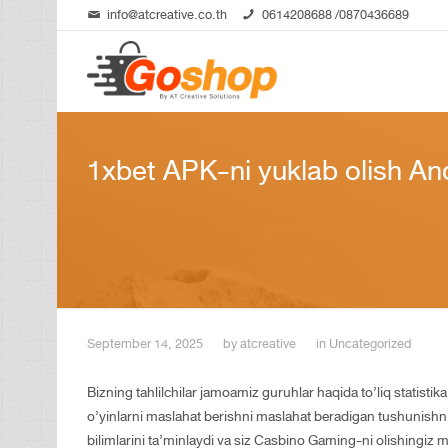
info@atcreative.co.th
0614208688
/0870436689
1xbet APK-ni yuklab olish And
September 14, 2025
by
atcreative
in
Uncategorized
Bizning tahlilchilar jamoamiz guruhlar haqida to’liq statist
o’yinlarni maslahat berishni maslahat beradigan tushunishn
bilimlarini ta’minlaydi va siz Casbino Gaming-ni olishingi