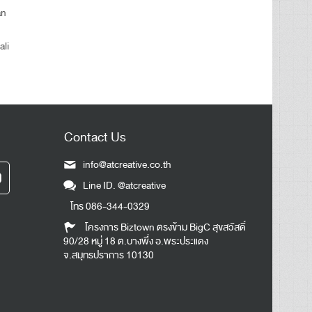
an
ali
Contact Us
info@atcreative.co.th
Line ID.
@atcreative
โทร
086-344-0329
โครงการ Biztown ตรงข้าม BigC สุขสวัสดิ์
90/28 หมู่ 18 ต.บางพึ่ง อ.พระประแดง
จ.สมุทรปราการ 10130