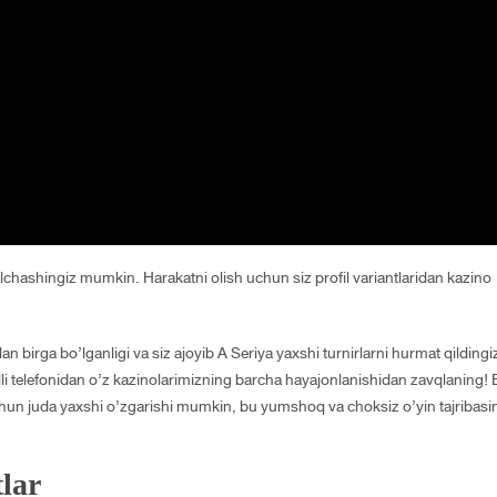
shingiz mumkin. Harakatni olish uchun siz profil variantlaridan kazino
birga bo’lganligi va siz ajoyib A Seriya yaxshi turnirlarni hurmat qildingiz
i telefonidan o’z kazinolarimizning barcha hayajonlanishidan zavqlaning!
uchun juda yaxshi o’zgarishi mumkin, bu yumshoq va choksiz o’yin tajribasi
tlar