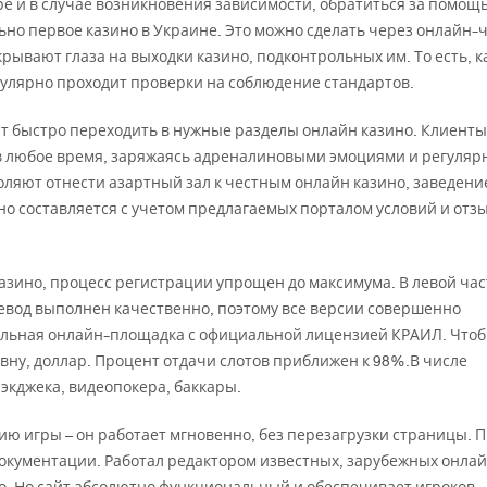
е и в случае возникновения зависимости, обратиться за помощ
ьно первое казино в Украине. Это можно сделать через онлайн-
крывают глаза на выходки казино, подконтрольных им. То есть, 
егулярно проходит проверки на соблюдение стандартов.
 быстро переходить в нужные разделы онлайн казино. Клиенты
в любое время, заряжаясь адреналиновыми эмоциями и регуляр
оляют отнести азартный зал к честным онлайн казино, заведени
ино составляется с учетом предлагаемых порталом условий и отз
азино, процесс регистрации упрощен до максимума. В левой ча
ревод выполнен качественно, поэтому все версии совершенно
 легальная онлайн-площадка с официальной лицензией КРАИЛ. Что
ивну, доллар. Процент отдачи слотов приближен к 98%.В числе
экджека, видеопокера, баккары.
нию игры – он работает мгновенно, без перезагрузки страницы. 
документации. Работал редактором известных, зарубежных онла