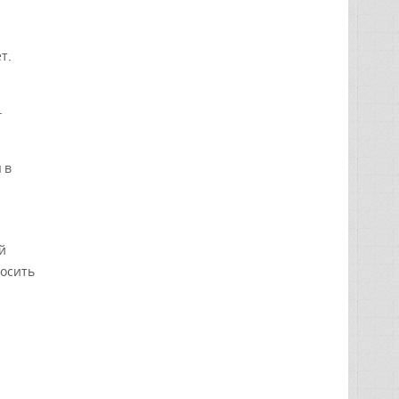
т.
.
 в
й
росить