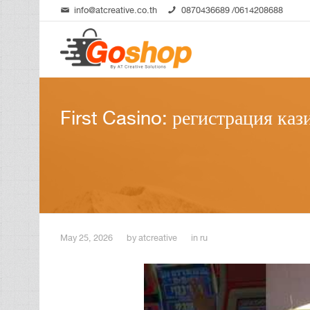
info@atcreative.co.th
0870436689
/0614208688
First Casino: регистрация ка
May 25, 2026
by
atcreative
in
ru