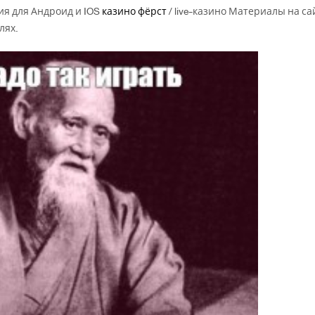
ия для Андроид и IOS
казино фёрст
/ live-казино Материалы на са
лях.