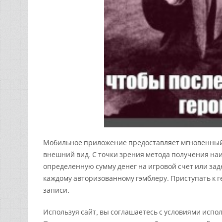
Мобильное приложение предоставляет мгновенный 
внешний вид. С точки зрения метода получения на
определенную сумму денег на игровой счет или за
каждому авторизованному гэмблеру. Приступать к 
записи.
Используя сайт, вы соглашаетесь с условиями исп