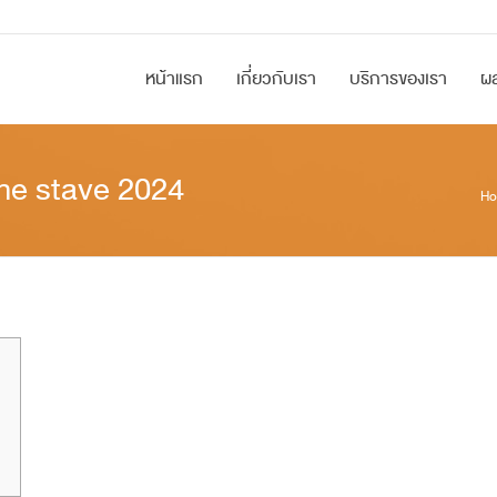
หน้าแรก
เกี่ยวกับเรา
บริการของเรา
ผ
tne stave 2024
H