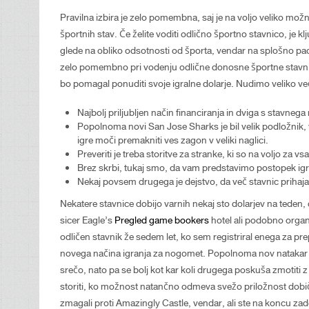
Pravilna izbira je zelo pomembna, saj je na voljo veliko mož
športnih stav. Če želite voditi odlično športno stavnico, je 
glede na obliko odsotnosti od športa, vendar na splošno pa
zelo pomembno pri vodenju odlične donosne športne stavn
bo pomagal ponuditi svoje igralne dolarje. Nudimo veliko več
Najbolj priljubljen način financiranja in dviga s stavneg
Popolnoma novi San Jose Sharks je bil velik podložnik
igre moči premakniti ves zagon v veliki naglici.
Preveriti je treba storitve za stranke, ki so na voljo za vs
Brez skrbi, tukaj smo, da vam predstavimo postopek igran
Nekaj ​​povsem drugega je dejstvo, da več stavnic priha
Nekatere stavnice dobijo varnih nekaj sto dolarjev na teden, 
sicer Eagle’s
Pregled game bookers
hotel ali podobno organi
odličen stavnik že sedem let, ko sem registriral enega za pr
novega načina igranja za nogomet. Popolnoma nov natakar je 
srečo, nato pa se bolj kot kar koli drugega poskuša zmotit
storiti, ko možnost natančno odmeva svežo priložnost dobi
zmagali proti Amazingly Castle, vendar, ali ste na koncu zado