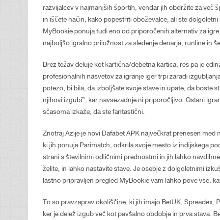
razvijalcev v najmanjših športih, vendar jih obdržite za več š
in iščete način, kako popestriti oboževalce, ali ste dolgoletni
MyBookie ponuja tudi eno od priporočenih alternativ za igr
najboljšo igralno priložnost za sledenje denarja, runline in še
Brez težav deluje kot kartična/debetna kartica, res pa je edi
profesionalnih nasvetov za igranje iger trpi zaradi izgubljanj
potezo, bi bila, da izboljšate svoje stave in upate, da bost
njihovi izgubi”, kar navsezadnje ni priporočljivo. Ostani igr
sčasoma izkaže, da ste fantastični.
Znotraj Azije je novi Dafabet APK največkrat prenesen med nji
ki jih ponuja Parimatch, odkrila svoje mesto iz indijskega pod
strani s številnimi odličnimi prednostmi in jih lahko navdihnet
želite, in lahko nastavite stave. Je osebje z dolgoletnimi izku
lastno pripravljen pregled MyBookie vam lahko pove vse, kar
To so pravzaprav okoliščine, ki jih imajo BetUK, Spreadex,
ker je delež izgub več kot pavšalno obdobje in prva stava.