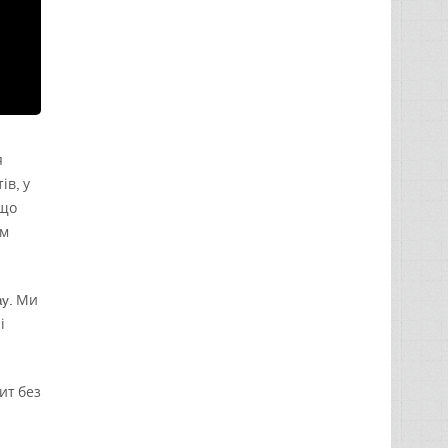
я
ів, у
 що
ам
ay. Ми
і
ит без