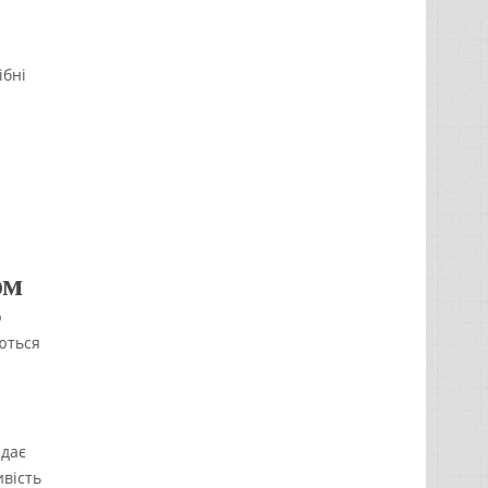
ібні
ом
ю
аються
адає
ивість