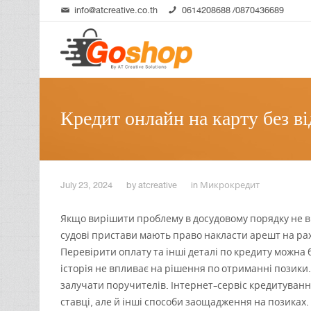
info@atcreative.co.th
0614208688
/0870436689
Кредит онлайн на карту без в
July 23, 2024
by
atcreative
in
Микрокредит
Якщо вирішити проблему в досудовому порядку не ви
судові пристави мають право накласти арешт на рах
Перевірити оплату та інші деталі по кредиту можна 
історія не впливає на рішення по отриманні позики
залучати поручителів. Інтернет-сервіс кредитуванн
ставці, але й інші способи заощадження на позиках.