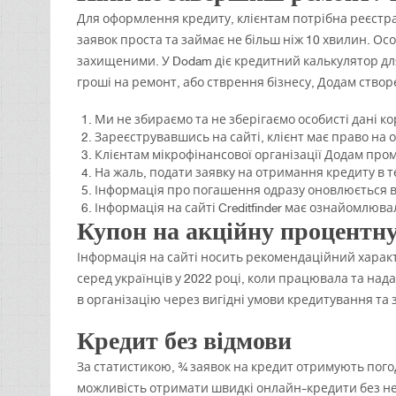
Для оформлення кредиту, клієнтам потрібна реєстра
заявок проста та займає не більш ніж 10 хвилин. Ос
захищеними. У Dodam діє кредитний калькулятор для
гроші на ремонт, або стврення бізнесу, Додам ство
Ми не збираємо та не зберігаємо особисті дані ко
Зареєструвавшись на сайті, клієнт має право на
Клієнтам мікрофінансової організації Додам про
На жаль, подати заявку на отримання кредиту в
Інформація про погашення одразу оновлюється в 
Інформація на сайті Creditfinder має ознайомлюв
Купон на акційну процентну
Інформація на сайті носить рекомендаційний харак
серед українців у 2022 році, коли працювала та нада
в організацію через вигідні умови кредитування та 
Кредит без відмови
За статистикою, ¾ заявок на кредит отримують пого
можливість отримати швидкі онлайн-кредити без необ