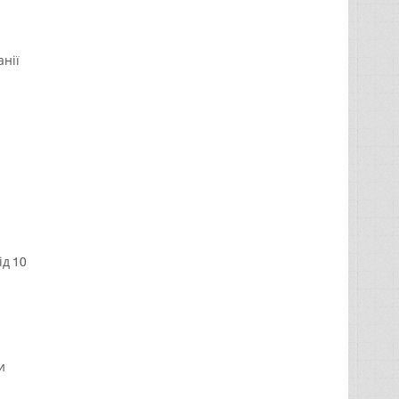
анії
ід 10
и