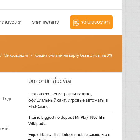
ลงานของเรา
ราคาแพคเกจ
ขอใบเสนอราคา
/
Микрокредит
/ Кредит онлайн на карту без відмов під 0%
บทความที่เกี่ยวข้อง
First Casino: регистрация казино,
 Тоді
официальный сайт, игровые автоматы в
FIrstCasino
а
Titanic biggest no deposit Mr Play 1997 film
Wikipedia
тній
Enjoy Titanic: Thrill bitcoin mobile casino From