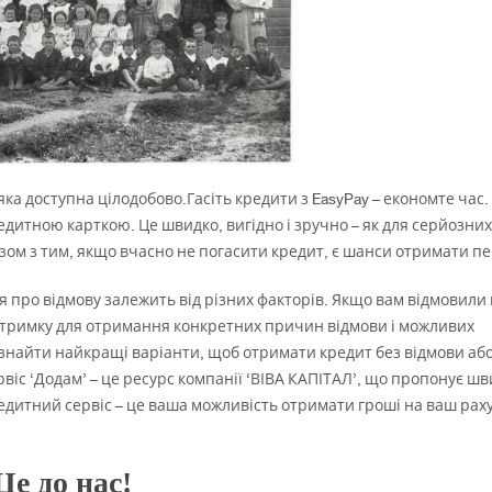
яка доступна цілодобово.Гасіть кредити з EasyPay – економте час.
редитною карткою. Це швидко, вигідно і зручно – як для серйозних
азом з тим, якщо вчасно не погасити кредит, є шанси отримати п
ня про відмову залежить від різних факторів. Якщо вам відмовили 
дтримку для отримання конкретних причин відмови і можливих
знайти найкращі варіанти, щоб отримати кредит без відмови аб
ервіс ‘Додам’ – це ресурс компанії ‘ВІВА КАПІТАЛ’, що пропонує шв
едитний сервіс – це ваша можливість отримати гроші на ваш рах
е до нас!